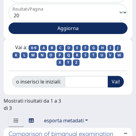
Risultati/Pagina
Vai a:
0-9
A
B
C
D
E
F
G
H
I
J
K
L
M
N
O
P
Q
R
S
T
U
V
W
X
Y
Z
o inserisci le iniziali:
Mostrati risultati da 1 a 3
di 3
esporta metadati
Comparison of bimanual examination