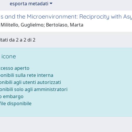
esporta metadati
ls and the Microenvironment: Reciprocity with A
Militello, Guglielmo; Bertolaso, Marta
tati da 2 a 2 di 2
 icone
accesso aperto
ponibili sulla rete interna
onibili agli utenti autorizzati
onibili solo agli amministratori
to embargo
ile disponibile