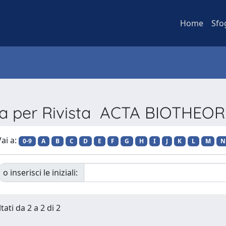
Home
Sfo
ia per Rivista ACTA BIOTHEO
ai a:
0-9
A
B
C
D
E
F
G
H
I
J
K
L
M
N
o inserisci le iniziali:
tati da 2 a 2 di 2