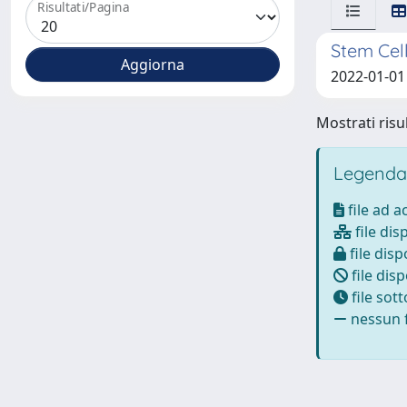
Risultati/Pagina
Stem Cel
2022-01-01 
Mostrati risul
Legenda
file ad 
file dis
file disp
file disp
file sot
nessun f