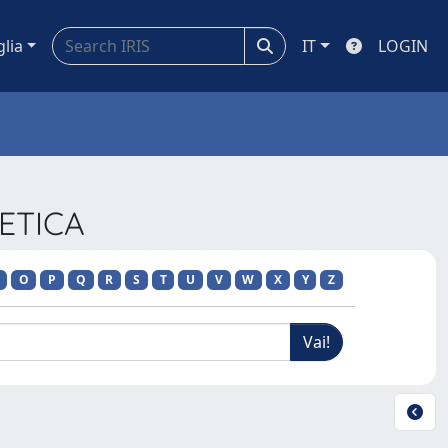
glia
IT
LOGIN
RETICA
O
P
Q
R
S
T
U
V
W
X
Y
Z