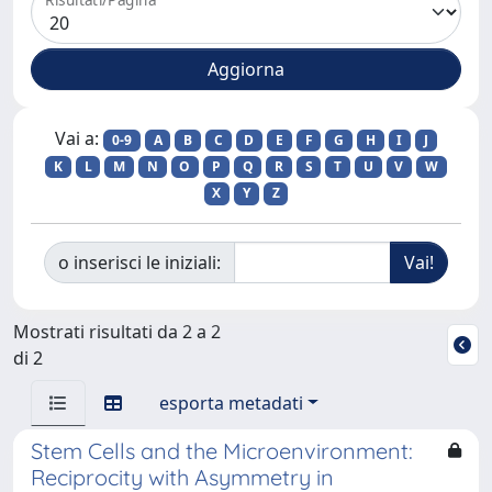
Vai a:
0-9
A
B
C
D
E
F
G
H
I
J
K
L
M
N
O
P
Q
R
S
T
U
V
W
X
Y
Z
o inserisci le iniziali:
Mostrati risultati da 2 a 2
di 2
esporta metadati
Stem Cells and the Microenvironment:
Reciprocity with Asymmetry in