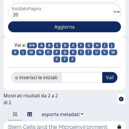
Risultati/Pagina
Vai a:
0-9
A
B
C
D
E
F
G
H
I
J
K
L
M
N
O
P
Q
R
S
T
U
V
W
X
Y
Z
o inserisci le iniziali:
Mostrati risultati da 2 a 2
di 2
esporta metadati
Stem Cells and the Microenvironment: