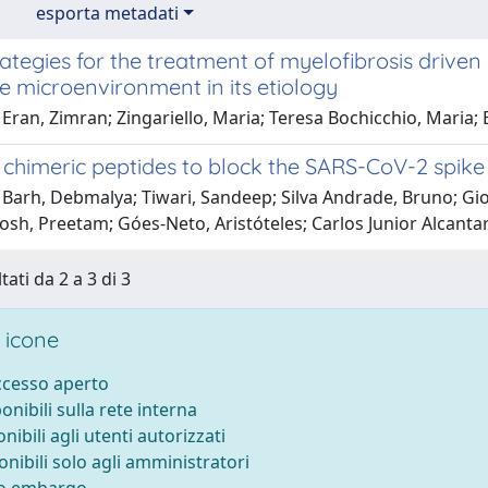
esporta metadati
ategies for the treatment of myelofibrosis drive
he microenvironment in its etiology
 Eran, Zimran; Zingariello, Maria; Teresa Bochicchio, Maria
l chimeric peptides to block the SARS-CoV-2 spik
 Barh, Debmalya; Tiwari, Sandeep; Silva Andrade, Bruno; Gi
osh, Preetam; Góes-Neto, Aristóteles; Carlos Junior Alcanta
tati da 2 a 3 di 3
 icone
accesso aperto
ponibili sulla rete interna
onibili agli utenti autorizzati
onibili solo agli amministratori