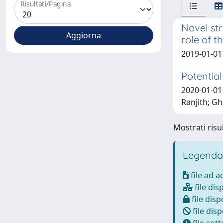
Risultati/Pagina
Novel str
role of t
2019-01-01
Potentia
2020-01-01
Ranjith; Gh
Mostrati risul
Legenda
file ad 
file dis
file disp
file disp