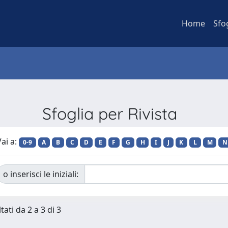
Home
Sfo
Sfoglia per Rivista
ai a:
0-9
A
B
C
D
E
F
G
H
I
J
K
L
M
N
o inserisci le iniziali:
tati da 2 a 3 di 3