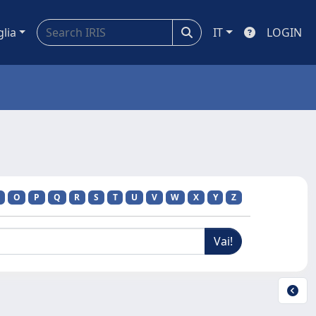
glia
IT
LOGIN
O
P
Q
R
S
T
U
V
W
X
Y
Z