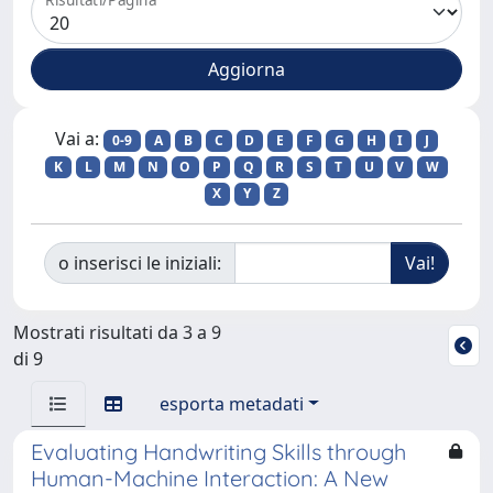
Vai a:
0-9
A
B
C
D
E
F
G
H
I
J
K
L
M
N
O
P
Q
R
S
T
U
V
W
X
Y
Z
o inserisci le iniziali:
Mostrati risultati da 3 a 9
di 9
esporta metadati
Evaluating Handwriting Skills through
Human-Machine Interaction: A New