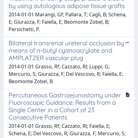
by using autologous adipose tissue grafts
2014-01-01 Marangi, Gf; Pallara, T; Cagli, B; Schena,
E; Giurazza, F; Faiella, E; Beomonte Zobel, B;
Persichetti, P.
Bilateral transrenal ureteral occlusion by
means of n-butyl cyanoacrylate and
AMPLATZER vascular plug
2014-01-01 Grasso, Rf; Cazzato, Rl; Luppi, G;
Mercurio, S; Giurazza, F; Del Vescovo, R; Faiella, E;
Beomonte Zobel, B
Percutaneous Gastrojejunostomy under
Fluoroscopic Guidance: Results from a
Single Center in a Cohort of 23
Consecutive Patients
2014-01-01 Grasso, Rf; Cazzato, Rl; Faiella, E;
Schena, E; Del Vescovo, R; Giurazza, F; Mercurio, S;