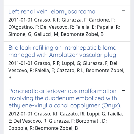
Left renal vein leiomyosarcoma
2011-01-01 Grasso, R F; Giurazza, F; Carcione, F;
D’Agostino, F; Del Vescovo, R; Faiella, E; Papalia, R;
Simone, G; Gallucci, M; Beomonte Zobel, B
Bile leak refilling an intrahepatic biloma
managed with Amplatzer vascular plug
2011-01-01 Grasso, R F; Luppi, G; Giurazza, F; Del
Vescovo, R; Faiella, E; Cazzato, R L; Beomonte Zobel,
B
Pancreatic arteriovenous malformation
involving the duodenum embolized with
ethylene-vinyl alcohol copolymer (Onyx).
2012-01-01 Grasso, Rf; Cazzato, Rl; Luppi, G; Faiella,
E; Del Vescovo, R; Giurazza, F; Borzomati, D;
Coppola, R; Beomonte Zobel, B