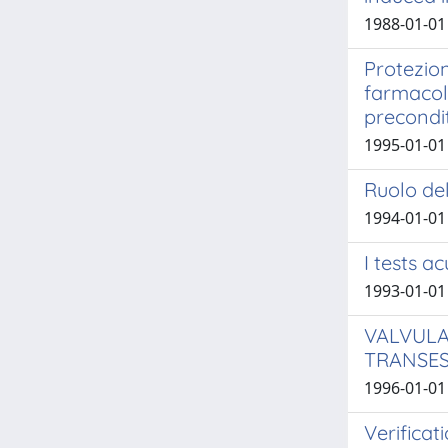
1988-01-01 
Protezion
farmacol
precondi
1995-01-01 G
Ruolo del
1994-01-01 
I tests a
1993-01-01 G
VALVULA
TRANSE
1996-01-01 
Verificat