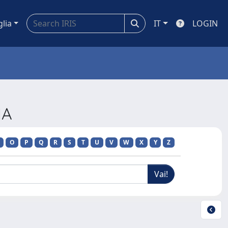
glia
IT
LOGIN
IA
O
P
Q
R
S
T
U
V
W
X
Y
Z