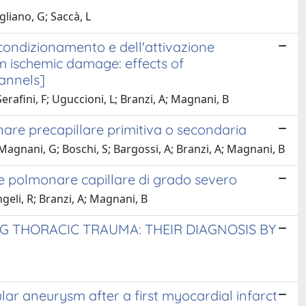
gliano, G; Saccà, L
condizionamento e dell'attivazione
m ischemic damage: effects of
annels]
Serafini, F; Uguccioni, L; Branzi, A; Magnani, B
nare precapillare primitiva o secondaria
; Magnani, G; Boschi, S; Bargossi, A; Branzi, A; Magnani, B
one polmonare capillare di grado severo
ngeli, R; Branzi, A; Magnani, B
G THORACIC TRAUMA: THEIR DIAGNOSIS BY
cular aneurysm after a first myocardial infarct