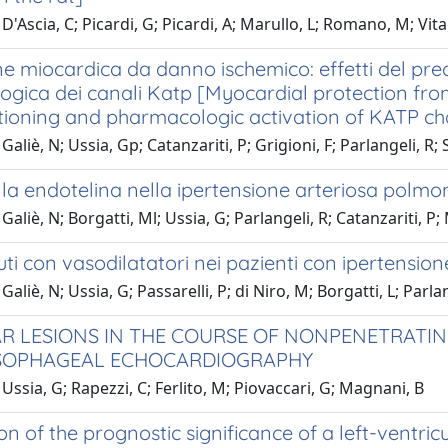
D'Ascia, C; Picardi, G; Picardi, A; Marullo, L; Romano, M; Vita
e miocardica da danno ischemico: effetti del pre
ogica dei canali Katp [Myocardial protection fro
tioning and pharmacologic activation of KATP ch
aliè, N; Ussia, Gp; Catanzariti, P; Grigioni, F; Parlangeli, R; 
la endotelina nella ipertensione arteriosa polmo
Galiè, N; Borgatti, Ml; Ussia, G; Parlangeli, R; Catanzariti, P
cuti con vasodilatatori nei pazienti con ipertensi
aliè, N; Ussia, G; Passarelli, P; di Niro, M; Borgatti, L; Parla
R LESIONS IN THE COURSE OF NONPENETRATIN
SOPHAGEAL ECHOCARDIOGRAPHY
Ussia, G; Rapezzi, C; Ferlito, M; Piovaccari, G; Magnani, B
ion of the prognostic significance of a left-ventri