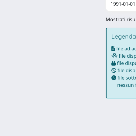
1991-01-01 
Mostrati risul
Legenda
file ad 
file dis
file disp
file disp
file sot
nessun f
Powered by
IRIS
-
about IRIS
-
Utilizzo dei cookie