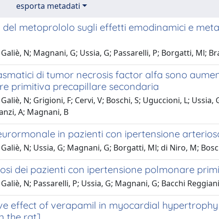
esporta metadati
 del metoprololo sugli effetti emodinamici e meta
Galiè, N; Magnani, G; Ussia, G; Passarelli, P; Borgatti, Ml; B
 plasmatici di tumor necrosis factor alfa sono aume
e primitiva precapillare secondaria
aliè, N; Grigioni, F; Cervi, V; Boschi, S; Uguccioni, L; Ussia, G;
ranzi, A; Magnani, B
eurormonale in pazienti con ipertensione arterio
Galiè, N; Ussia, G; Magnani, G; Borgatti, Ml; di Niro, M; Bosc
si dei pazienti con ipertensione polmonare primi
Galiè, N; Passarelli, P; Ussia, G; Magnani, G; Bacchi Reggiani
ve effect of verapamil in myocardial hypertrophy 
n the rat]