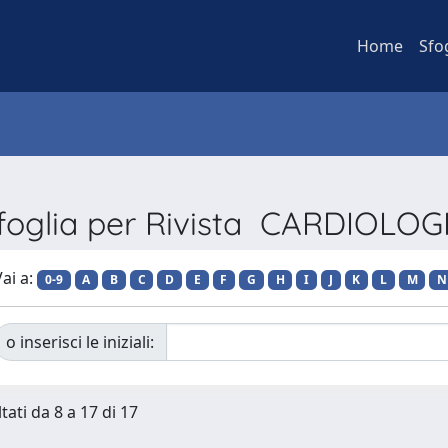
Home
Sfo
foglia per Rivista CARDIOLOG
ai a:
0-9
A
B
C
D
E
F
G
H
I
J
K
L
M
N
o inserisci le iniziali:
tati da 8 a 17 di 17