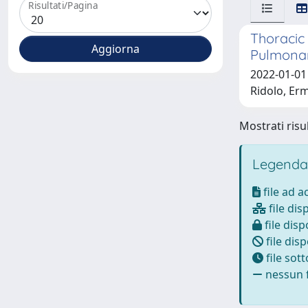
Risultati/Pagina
Thoracic
Pulmonary
2022-01-01 
Ridolo, Erm
Mostrati risul
Legenda
file ad 
file dis
file disp
file disp
file sot
nessun f