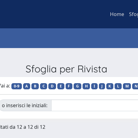
Home
Sfo
Sfoglia per Rivista
ai a:
0-9
A
B
C
D
E
F
G
H
I
J
K
L
M
N
o inserisci le iniziali:
tati da 12 a 12 di 12