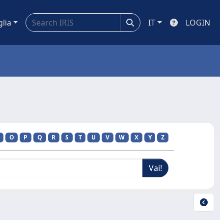
glia
IT
LOGIN
O
P
Q
R
S
T
U
V
W
X
Y
Z