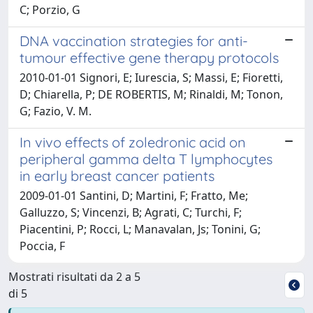
C; Porzio, G
DNA vaccination strategies for anti-
tumour effective gene therapy protocols
2010-01-01 Signori, E; Iurescia, S; Massi, E; Fioretti,
D; Chiarella, P; DE ROBERTIS, M; Rinaldi, M; Tonon,
G; Fazio, V. M.
In vivo effects of zoledronic acid on
peripheral gamma delta T lymphocytes
in early breast cancer patients
2009-01-01 Santini, D; Martini, F; Fratto, Me;
Galluzzo, S; Vincenzi, B; Agrati, C; Turchi, F;
Piacentini, P; Rocci, L; Manavalan, Js; Tonini, G;
Poccia, F
Mostrati risultati da 2 a 5
di 5