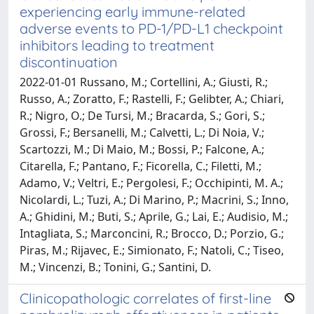
experiencing early immune-related
adverse events to PD-1/PD-L1 checkpoint
inhibitors leading to treatment
discontinuation
2022-01-01 Russano, M.; Cortellini, A.; Giusti, R.;
Russo, A.; Zoratto, F.; Rastelli, F.; Gelibter, A.; Chiari,
R.; Nigro, O.; De Tursi, M.; Bracarda, S.; Gori, S.;
Grossi, F.; Bersanelli, M.; Calvetti, L.; Di Noia, V.;
Scartozzi, M.; Di Maio, M.; Bossi, P.; Falcone, A.;
Citarella, F.; Pantano, F.; Ficorella, C.; Filetti, M.;
Adamo, V.; Veltri, E.; Pergolesi, F.; Occhipinti, M. A.;
Nicolardi, L.; Tuzi, A.; Di Marino, P.; Macrini, S.; Inno,
A.; Ghidini, M.; Buti, S.; Aprile, G.; Lai, E.; Audisio, M.;
Intagliata, S.; Marconcini, R.; Brocco, D.; Porzio, G.;
Piras, M.; Rijavec, E.; Simionato, F.; Natoli, C.; Tiseo,
M.; Vincenzi, B.; Tonini, G.; Santini, D.
Clinicopathologic correlates of first-line