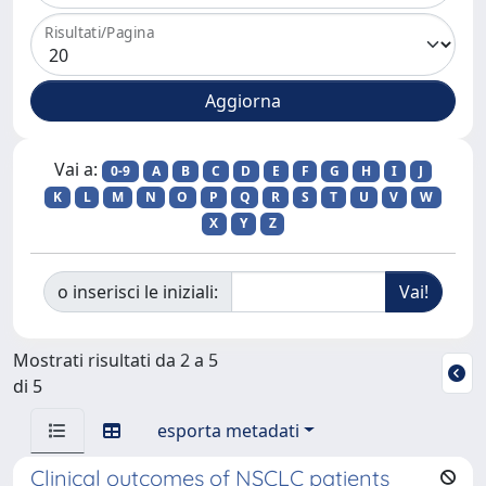
Risultati/Pagina
Vai a:
0-9
A
B
C
D
E
F
G
H
I
J
K
L
M
N
O
P
Q
R
S
T
U
V
W
X
Y
Z
o inserisci le iniziali:
Mostrati risultati da 2 a 5
di 5
esporta metadati
Clinical outcomes of NSCLC patients