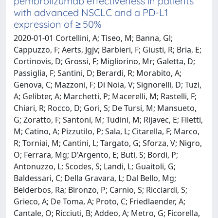
pembrolizumab effectiveness in patients
with advanced NSCLC and a PD-L1
expression of ≥ 50%
2020-01-01 Cortellini, A; Tiseo, M; Banna, Gl;
Cappuzzo, F; Aerts, Jgjv; Barbieri, F; Giusti, R; Bria, E;
Cortinovis, D; Grossi, F; Migliorino, Mr; Galetta, D;
Passiglia, F; Santini, D; Berardi, R; Morabito, A;
Genova, C; Mazzoni, F; Di Noia, V; Signorelli, D; Tuzi,
A; Gelibter, A; Marchetti, P; Macerelli, M; Rastelli, F;
Chiari, R; Rocco, D; Gori, S; De Tursi, M; Mansueto,
G; Zoratto, F; Santoni, M; Tudini, M; Rijavec, E; Filetti,
M; Catino, A; Pizzutilo, P; Sala, L; Citarella, F; Marco,
R; Torniai, M; Cantini, L; Targato, G; Sforza, V; Nigro,
O; Ferrara, Mg; D'Argento, E; Buti, S; Bordi, P;
Antonuzzo, L; Scodes, S; Landi, L; Guaitoli, G;
Baldessari, C; Della Gravara, L; Dal Bello, Mg;
Belderbos, Ra; Bironzo, P; Carnio, S; Ricciardi, S;
Grieco, A; De Toma, A; Proto, C; Friedlaender, A;
Cantale, O; Ricciuti, B; Addeo, A; Metro, G; Ficorella,