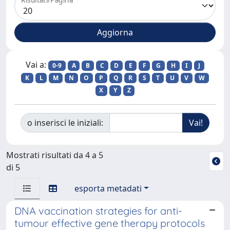
Vai a:
0-9
A
B
C
D
E
F
G
H
I
J
K
L
M
N
O
P
Q
R
S
T
U
V
W
X
Y
Z
o inserisci le iniziali:
Mostrati risultati da 4 a 5
di 5
esporta metadati
DNA vaccination strategies for anti-
tumour effective gene therapy protocols