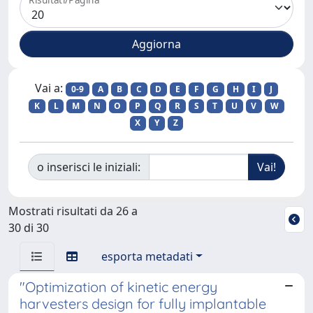
Vai a:
0-9
A
B
C
D
E
F
G
H
I
J
K
L
M
N
O
P
Q
R
S
T
U
V
W
X
Y
Z
o inserisci le iniziali:
Mostrati risultati da 26 a
30 di 30
esporta metadati
"Optimization of kinetic energy
harvesters design for fully implantable