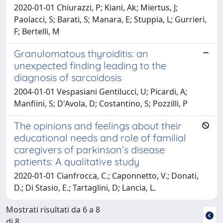
2020-01-01 Chiurazzi, P; Kiani, Ak; Miertus, J;
Paolacci, S; Barati, S; Manara, E; Stuppia, L; Gurrieri,
F; Bertelli, M
Granulomatous thyroiditis: an
unexpected finding leading to the
diagnosis of sarcoidosis
2004-01-01 Vespasiani Gentilucci, U; Picardi, A;
Manfiini, S; D'Avola, D; Costantino, S; Pozzilli, P
The opinions and feelings about their
educational needs and role of familial
caregivers of parkinson’s disease
patients: A qualitative study
2020-01-01 Cianfrocca, C.; Caponnetto, V.; Donati,
D.; Di Stasio, E.; Tartaglini, D; Lancia, L.
Mostrati risultati da 6 a 8
di 8