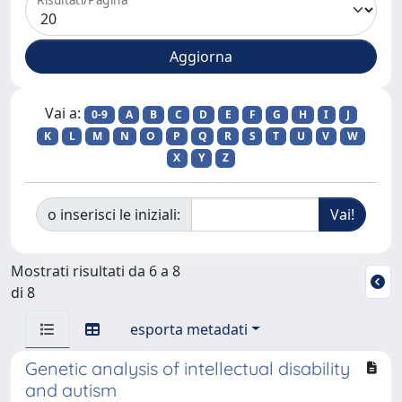
Vai a:
0-9
A
B
C
D
E
F
G
H
I
J
K
L
M
N
O
P
Q
R
S
T
U
V
W
X
Y
Z
o inserisci le iniziali:
Mostrati risultati da 6 a 8
di 8
esporta metadati
Genetic analysis of intellectual disability
and autism