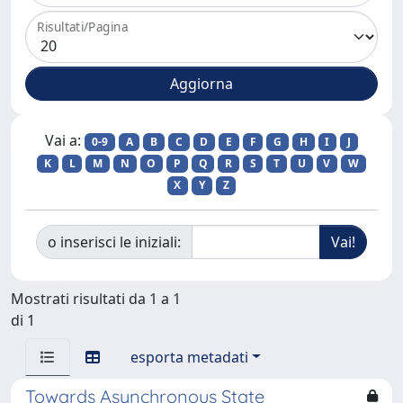
Risultati/Pagina
Vai a:
0-9
A
B
C
D
E
F
G
H
I
J
K
L
M
N
O
P
Q
R
S
T
U
V
W
X
Y
Z
o inserisci le iniziali:
Mostrati risultati da 1 a 1
di 1
esporta metadati
Towards Asynchronous State