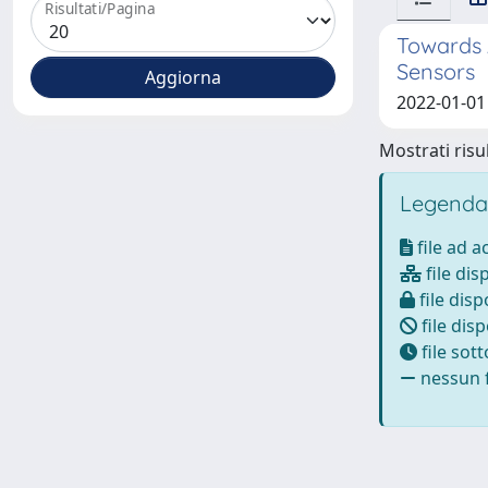
Risultati/Pagina
Towards A
Sensors
2022-01-01 
Mostrati risul
Legenda
file ad 
file dis
file disp
file disp
file sot
nessun f