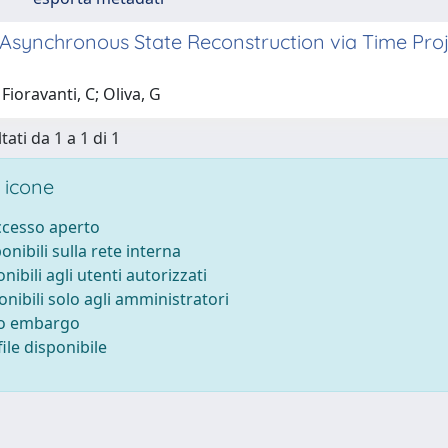
synchronous State Reconstruction via Time Projec
Fioravanti, C; Oliva, G
tati da 1 a 1 di 1
 icone
accesso aperto
ponibili sulla rete interna
onibili agli utenti autorizzati
onibili solo agli amministratori
to embargo
ile disponibile