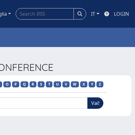
glia
IT
LOGIN
CONFERENCE
O
P
Q
R
S
T
U
V
W
X
Y
Z