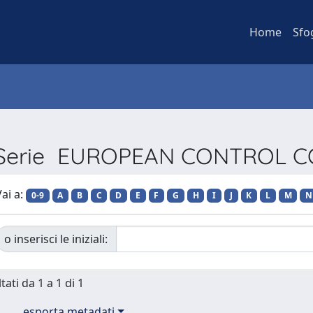
Home
Sfo
er Serie EUROPEAN CONTROL 
ai a:
0-9
A
B
C
D
E
F
G
H
I
J
K
L
M
N
o inserisci le iniziali:
tati da 1 a 1 di 1
esporta metadati