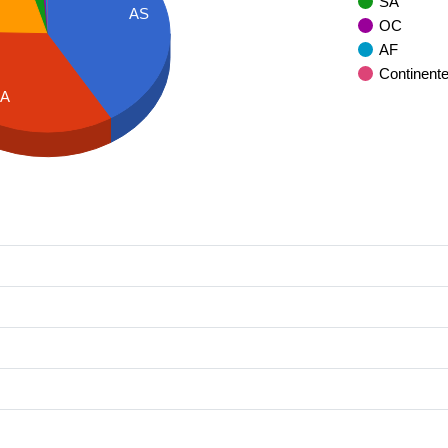
SA
AS
OC
AF
Continent
A