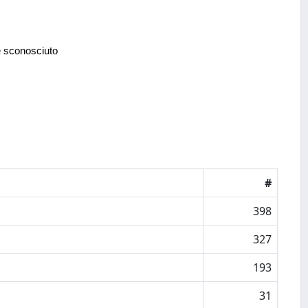
e sconosciuto
#
398
327
193
31