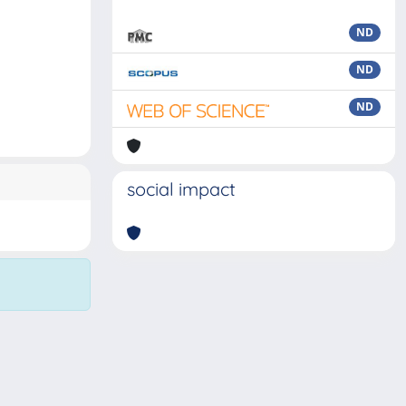
ND
ND
ND
social impact