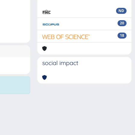
ND
20
18
social impact