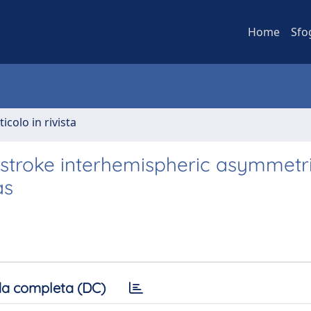
Home
Sfo
ticolo in rivista
stroke interhemispheric asymmetri
as
a completa (DC)