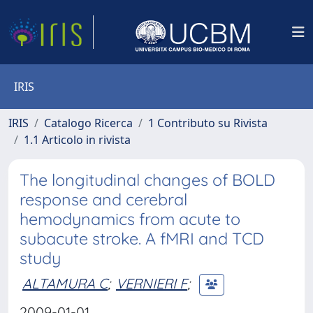
IRIS
IRIS
Catalogo Ricerca
1 Contributo su Rivista
1.1 Articolo in rivista
The longitudinal changes of BOLD
response and cerebral
hemodynamics from acute to
subacute stroke. A fMRI and TCD
study
ALTAMURA C
;
VERNIERI F
;
2009-01-01