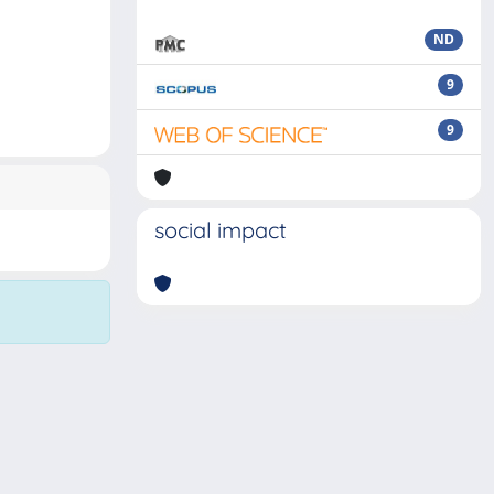
ND
9
9
social impact