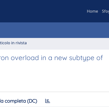
Home
Sfo
ticolo in rivista
ron overload in a new subtype of
a completa (DC)