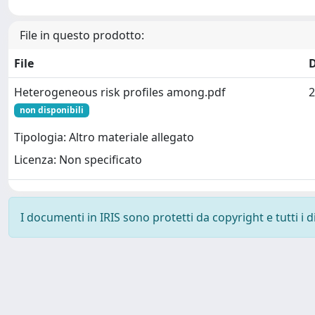
File in questo prodotto:
File
Heterogeneous risk profiles among.pdf
2
non disponibili
Tipologia: Altro materiale allegato
Licenza: Non specificato
I documenti in IRIS sono protetti da copyright e tutti i di
Powered by
IRIS
-
about IRIS
-
Utilizzo dei cookie