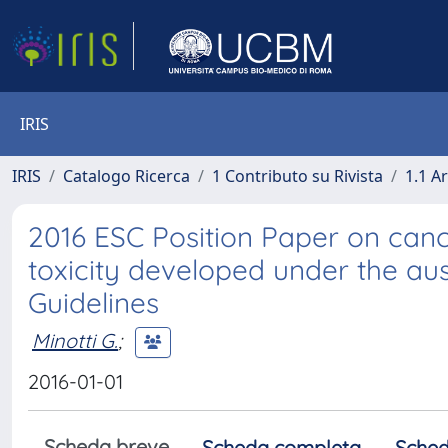
IRIS
IRIS
Catalogo Ricerca
1 Contributo su Rivista
1.1 Ar
2016 ESC Position Paper on can
toxicity developed under the au
Guidelines
Minotti G.
;
2016-01-01
Scheda breve
Scheda completa
Sched