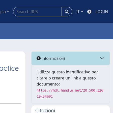
glia
IT
LOGIN
Informazioni
actice
Utilizza questo identificativo per
citare o creare un link a questo
documento:
https://hdl.handle.net/20.500.126
10/64001
Citazioni