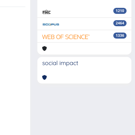
1210
2464
1336
social impact