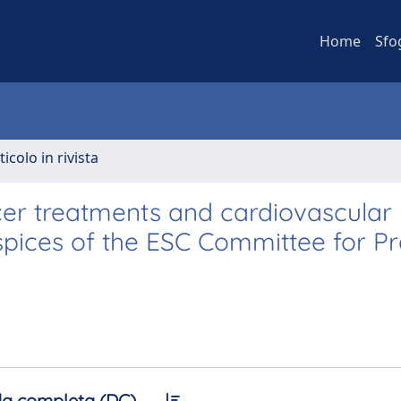
Home
Sfo
ticolo in rivista
cer treatments and cardiovascular
spices of the ESC Committee for Pr
a completa (DC)