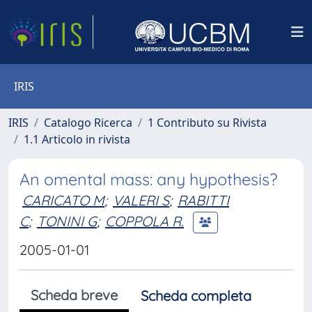
IRIS
IRIS
Catalogo Ricerca
1 Contributo su Rivista
1.1 Articolo in rivista
An omental mass: any hypothesis?
CARICATO M
;
VALERI S
;
RABITTI
C
;
TONINI G
;
COPPOLA R.
2005-01-01
Scheda breve
Scheda completa