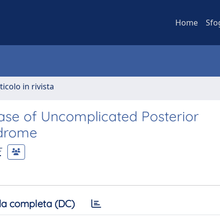
Home
Sfo
ticolo in rivista
se of Uncomplicated Posterior
ndrome
F
a completa (DC)