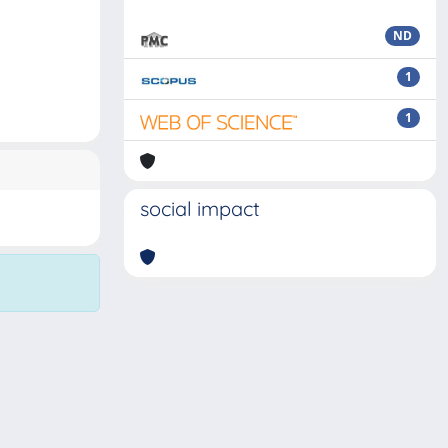
ND
1
1
social impact