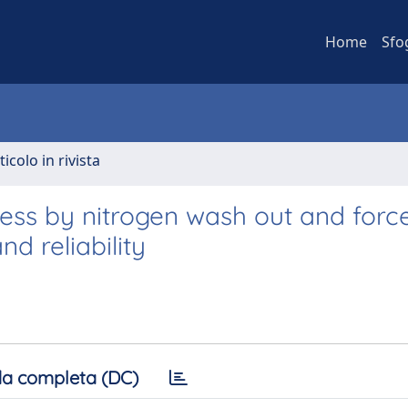
Home
Sfo
ticolo in rivista
ess by nitrogen wash out and force
d reliability
a completa (DC)