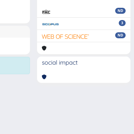
ND
3
ND
social impact