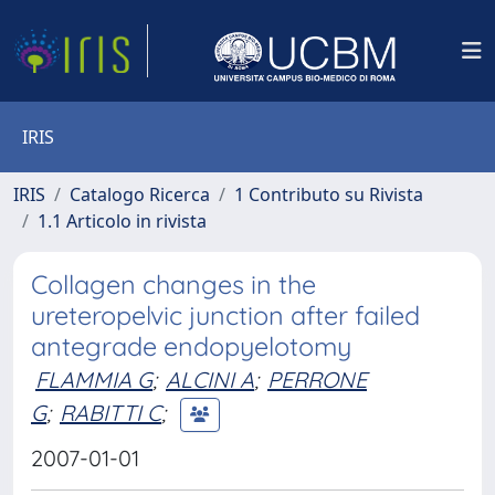
IRIS
IRIS
Catalogo Ricerca
1 Contributo su Rivista
1.1 Articolo in rivista
Collagen changes in the
ureteropelvic junction after failed
antegrade endopyelotomy
FLAMMIA G
;
ALCINI A
;
PERRONE
G
;
RABITTI C
;
2007-01-01