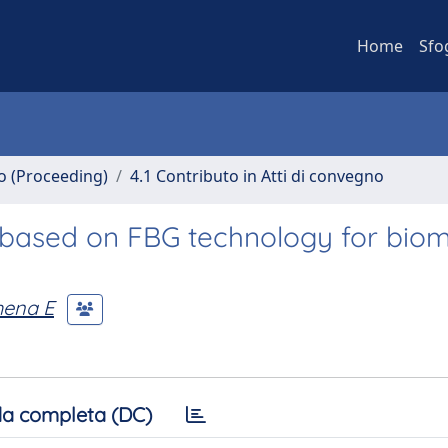
Home
Sfo
no (Proceeding)
4.1 Contributo in Atti di convegno
based on FBG technology for biom
hena E
a completa (DC)