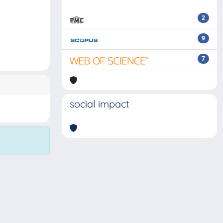
2
9
7
social impact