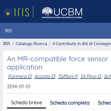
IRIS
IRIS
Catalogo Ricerca
4 Contributo in Atti di Conveg
An MR-compatible force sensor 
application
Formica D
;
Accoto D
;
Taffoni F
;
Di Pino G
;
Sc
2014-01-01
Scheda breve
Scheda completa
Sched