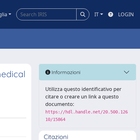
glia
IT
LOGIN
edical
Informazioni
Utilizza questo identificativo per
citare o creare un link a questo
documento:
https://hdl.handle.net/20.500.126
10/15864
Citazioni