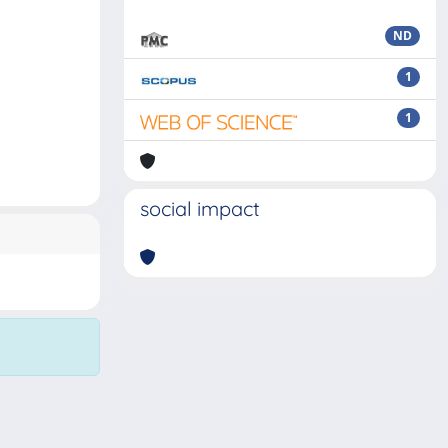
ND
1
1
social impact