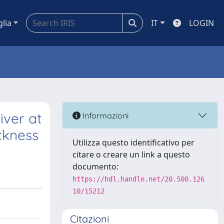
glia
IT
LOGIN
iver at
Informazioni
ckness
Utilizza questo identificativo per
citare o creare un link a questo
documento:
https://hdl.handle.net/20.500.126
10/15212
Citazioni