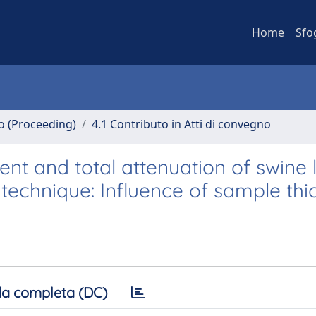
Home
Sfo
no (Proceeding)
4.1 Contributo in Atti di convegno
ent and total attenuation of swine l
echnique: Influence of sample thi
a completa (DC)